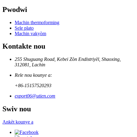
Pwodwi
Machin thermoforming
Sele plato
Machin vakyòm
Kontakte nou
255 Shuguang Road, Kebei Zòn Endistriyèl, Shaoxing,
312081, Lachin
Rele nou kounye a:
+86-15157520293
export06@utien.com
Swiv nou
Ankèt kounye a