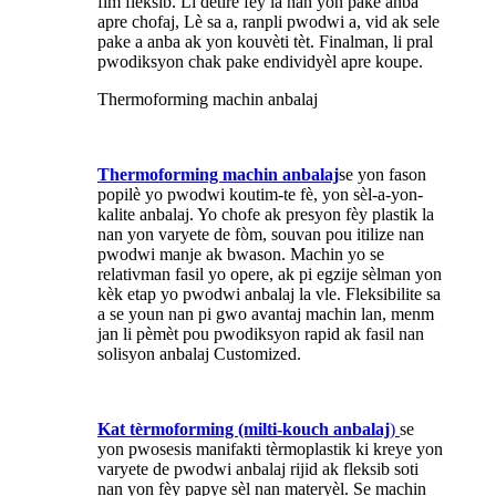
fim fleksib. Li detire fèy la nan yon pake anba
apre chofaj, Lè sa a, ranpli pwodwi a, vid ak sele
pake a anba ak yon kouvèti tèt. Finalman, li pral
pwodiksyon chak pake endividyèl apre koupe.
Thermoforming machin anbalaj
Thermoforming machin anbalaj
se yon fason
popilè yo pwodwi koutim-te fè, yon sèl-a-yon-
kalite anbalaj. Yo chofe ak presyon fèy plastik la
nan yon varyete de fòm, souvan pou itilize nan
pwodwi manje ak bwason. Machin yo se
relativman fasil yo opere, ak pi egzije sèlman yon
kèk etap yo pwodwi anbalaj la vle. Fleksibilite sa
a se youn nan pi gwo avantaj machin lan, menm
jan li pèmèt pou pwodiksyon rapid ak fasil nan
solisyon anbalaj Customized.
Kat tèrmoforming (milti-kouch anbalaj
)
se
yon pwosesis manifakti tèrmoplastik ki kreye yon
varyete de pwodwi anbalaj rijid ak fleksib soti
nan yon fèy papye sèl nan materyèl. Se machin