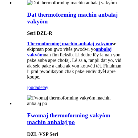
Dat thermoforming machin anbalaj
vakyòm
Seri DZL-R
Thermoforming machin anbalaj vakyòm
se
ekipman pou gwo vitès pwodwi yo
anbalaj
vakyòm
nan fim fleksib. Li detire fèy la nan yon
pake anba apre chofaj, Lè sa a, ranpli dat yo, vid
ak sele pake a anba ak yon kouvèti tèt. Finalman,
li pral pwodiksyon chak pake endividyèl apre
koupe.
jouda
detay
Fwomaj thermoforming vakyòm
machin anbalaj po
DZL-VSP Seri