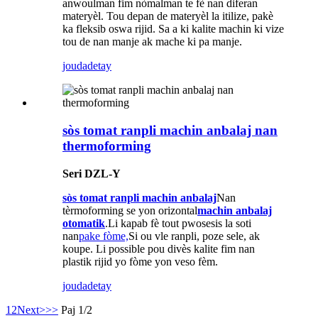
anwoulman fim nòmalman te fè nan diferan
materyèl. Tou depan de materyèl la itilize, pakè
ka fleksib oswa rijid. Sa a ki kalite machin ki vize
tou de nan manje ak mache ki pa manje.
jouda
detay
sòs tomat ranpli machin anbalaj nan
thermoforming
Seri DZL-Y
sòs tomat ranpli machin anbalaj
Nan
tèrmoforming se yon orizontal
machin anbalaj
otomatik
.Li kapab fè tout pwosesis la soti
nan
pake fòme,
Si ou vle ranpli, poze sele, ak
koupe. Li possible pou divès kalite fim nan
plastik rijid yo fòme yon veso fèm.
jouda
detay
1
2
Next>
>>
Paj 1/2