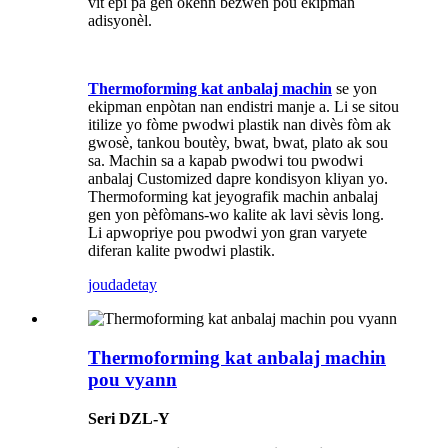
vit epi pa gen okenn bezwen pou ekipman
adisyonèl.
Thermoforming kat anbalaj machin
se yon
ekipman enpòtan nan endistri manje a. Li se sitou
itilize yo fòme pwodwi plastik nan divès fòm ak
gwosè, tankou boutèy, bwat, bwat, plato ak sou
sa. Machin sa a kapab pwodwi tou pwodwi
anbalaj Customized dapre kondisyon kliyan yo.
Thermoforming kat jeyografik machin anbalaj
gen yon pèfòmans-wo kalite ak lavi sèvis long.
Li apwopriye pou pwodwi yon gran varyete
diferan kalite pwodwi plastik.
jouda
detay
Thermoforming kat anbalaj machin
pou vyann
Seri DZL-Y