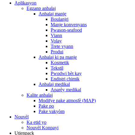
Aplikasyon
Egzanp anbalaj
Anbalaj manje
Boulanjri
Manje konvenyans
Pwason-seafood
Viann
Volay
Trete vyann
Produi
Anbalaj ki pa manje
Kosmetik
Tekstil
Pwodwi bèt kay
Endistri chimik
Anbalaj medikal
Aparèy medikal
Kalite anbalaj
Modifye pake atmosfè (MAP)
Pake po
Pake vakyòm
Nouvèl
Ka etid yo
Nouvèl Konpayi
Utienpack