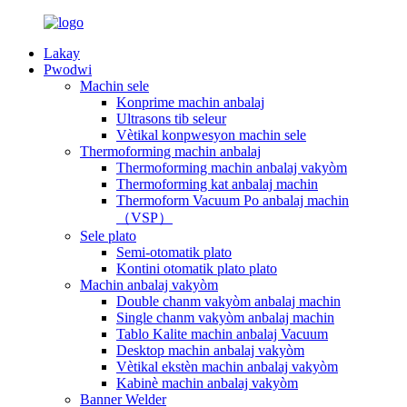
Lakay
Pwodwi
Machin sele
Konprime machin anbalaj
Ultrasons tib seleur
Vètikal konpwesyon machin sele
Thermoforming machin anbalaj
Thermoforming machin anbalaj vakyòm
Thermoforming kat anbalaj machin
Thermoform Vacuum Po anbalaj machin
（VSP）
Sele plato
Semi-otomatik plato
Kontini otomatik plato plato
Machin anbalaj vakyòm
Double chanm vakyòm anbalaj machin
Single chanm vakyòm anbalaj machin
Tablo Kalite machin anbalaj Vacuum
Desktop machin anbalaj vakyòm
Vètikal ekstèn machin anbalaj vakyòm
Kabinè machin anbalaj vakyòm
Banner Welder