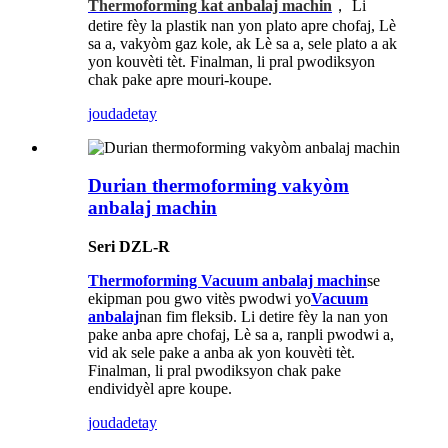
Thermoforming kat anbalaj machin
， Li
detire fèy la plastik nan yon plato apre chofaj, Lè
sa a, vakyòm gaz kole, ak Lè sa a, sele plato a ak
yon kouvèti tèt. Finalman, li pral pwodiksyon
chak pake apre mouri-koupe.
jouda
detay
Durian thermoforming vakyòm
anbalaj machin
Seri DZL-R
Thermoforming Vacuum anbalaj machin
se
ekipman pou gwo vitès pwodwi yo
Vacuum
anbalaj
nan fim fleksib. Li detire fèy la nan yon
pake anba apre chofaj, Lè sa a, ranpli pwodwi a,
vid ak sele pake a anba ak yon kouvèti tèt.
Finalman, li pral pwodiksyon chak pake
endividyèl apre koupe.
jouda
detay