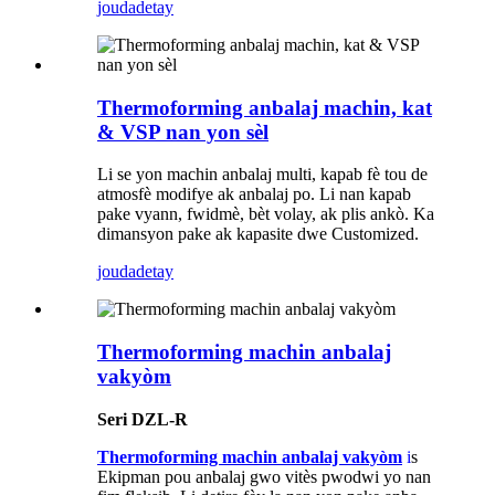
jouda
detay
Thermoforming anbalaj machin, kat
& VSP nan yon sèl
Li se yon machin anbalaj multi, kapab fè tou de
atmosfè modifye ak anbalaj po. Li nan kapab
pake vyann, fwidmè, bèt volay, ak plis ankò. Ka
dimansyon pake ak kapasite dwe Customized.
jouda
detay
Thermoforming machin anbalaj
vakyòm
Seri DZL-R
Thermoforming machin anbalaj vakyòm
i
s
Ekipman pou anbalaj gwo vitès pwodwi yo nan