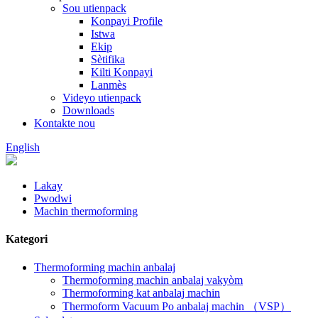
Sou utienpack
Konpayi Profile
Istwa
Ekip
Sètifika
Kilti Konpayi
Lanmès
Videyo utienpack
Downloads
Kontakte nou
English
Lakay
Pwodwi
Machin thermoforming
Kategori
Thermoforming machin anbalaj
Thermoforming machin anbalaj vakyòm
Thermoforming kat anbalaj machin
Thermoform Vacuum Po anbalaj machin （VSP）