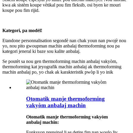
kwa ak sistèm koupe vètikal pou fim fleksib, osi byen ke mouri
koupe pou fim rijid.
Kategori, pa modèl!
Etandone personnalisation segondè nan chak youn nan pwojè nou
yo, nou pito gwoupman machin anbalaj thermoforming nou pa
kategori jeneral ki baze sou kalite anbalaj.
Se poutèt sa nou gen thermoforming machin anbalaj vakyòm,
thermoforming kat jeyografik machin anbalaj ak thermoforming
machin anbalaj po, yo chak ak karakteristik pwòp li yo inik
Otomatik manje thermoforming
vakyòm anbalaj machin
Otomatik manje thermoforming vakyòm
anbalaj machin:
Fonksyon prensipal li se detire fim nan woulo liv