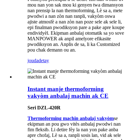
mou nan yon sak mou ki genyen twa dimansyon
nan prensip la nan thermoforming, Lè sa a, mete
pwodwi a nan zòn nan ranpli, vakyòm oswa
ajiste atmosfè a nan zòn nan poze sele ak sele li,
epi finalman pwodiksyon pare a pake apre koupe
endividyèl. Ekipman anbalaj otomatik sa yo sove
MANPOWER ak anpil amelyore efikasite
pwodiksyon an. Anplis de sa, li ka Customized
pou chak demann ou an.
jouda
detay
Instant manje thermoforming
vakyòm anbalaj machin ak CE
Seri DZL-420R
Thermoforming machin anbalaj vakyòm
se
ekipman an pou gwo vitès anbalaj pwodwi nan
fim fleksib. Li detire fèy la nan yon pake anba
apre chofaj, Lè sa a, ranpli sosis lan, vid ak sele