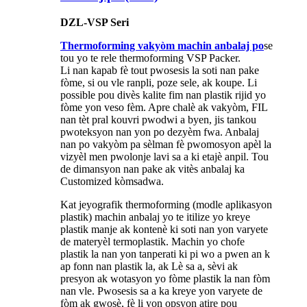
DZL-VSP Seri
Thermoforming vakyòm machin anbalaj po
se
tou yo te rele thermoforming VSP Packer.
Li nan kapab fè tout pwosesis la soti nan pake
fòme, si ou vle ranpli, poze sele, ak koupe. Li
possible pou divès kalite fim nan plastik rijid yo
fòme yon veso fèm. Apre chalè ak vakyòm, FIL
nan tèt pral kouvri pwodwi a byen, jis tankou
pwoteksyon nan yon po dezyèm fwa. Anbalaj
nan po vakyòm pa sèlman fè pwomosyon apèl la
vizyèl men pwolonje lavi sa a ki etajè anpil. Tou
de dimansyon nan pake ak vitès anbalaj ka
Customized kòmsadwa.
Kat jeyografik thermoforming (modle aplikasyon
plastik) machin anbalaj yo te itilize yo kreye
plastik manje ak kontenè ki soti nan yon varyete
de materyèl termoplastik. Machin yo chofe
plastik la nan yon tanperati ki pi wo a pwen an k
ap fonn nan plastik la, ak Lè sa a, sèvi ak
presyon ak wotasyon yo fòme plastik la nan fòm
nan vle. Pwosesis sa a ka kreye yon varyete de
fòm ak gwosè, fè li yon opsyon atire pou