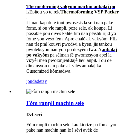
Thermoforming vakyòm machin anbalaj po
is
Epitou yo te rele
Thermoforming VSP Packer
.
Li nan kapab fè tout pwosesis la soti nan pake
fòme, si ou vle ranpli, poze sele, ak koupe. Li
possible pou divès kalite fim nan plastik rijid yo
fòme yon veso fèm. Apre chalè ak vakyòm, FIL
nan tèt pral kouvri pwodwi a byen, jis tankou
pwoteksyon nan yon po dezyèm fwa. A
anbalaj
po vakyòm
pa sèlman fè pwomosyon apèl la
vizyèl men pwolonje
a
Etajè lavi anpil. Tou de
dimansyon nan pake ak vitès anbalaj ka
Customized kòmsadwa.
jouda
detay
Fòm ranpli machin sele
Dzl-seri
Fòm ranpli machin sele karakterize pa fòmasyon
pake nan machin nan lè l sèvi avèk de