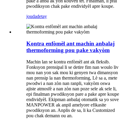
pake a anba ak yon kouvèti tèt. Finalman, li pral
pwodiksyon chak pake endividyèl apre koupe.
jouda
detay
Kontra enfòmèl ant machin anbalaj
thermoforming pou pake vakyòm
Machin lan se kontra enfòmèl ant ak fleksib
.
Fonksyon prensipal li se detire fim nan woulo liv
mou nan yon sak mou ki genyen twa dimansyon
nan prensip la nan thermoforming, Lè sa a, mete
pwodwi a nan zòn nan ranpli, vakyòm oswa
ajiste atmosfè a nan zòn nan poze sele ak sele li,
epi finalman pwodiksyon pare a pake apre koupe
endividyèl. Ekipman anbalaj otomatik sa yo sove
MANPOWER ak anpil amelyore efikasite
pwodiksyon an. Anplis de sa, li ka Customized
pou chak demann ou an.