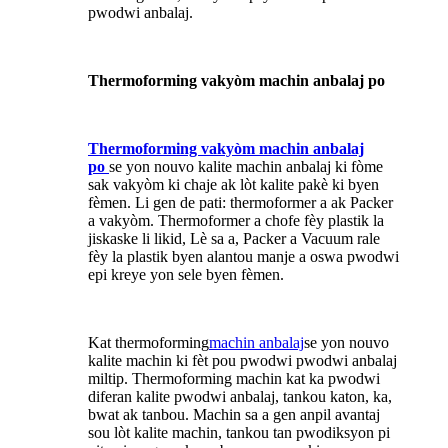
pwodwi anbalaj.
Thermoforming vakyòm machin anbalaj po
Thermoforming vakyòm machin anbalaj
po
se yon nouvo kalite machin anbalaj ki fòme
sak vakyòm ki chaje ak lòt kalite pakè ki byen
fèmen. Li gen de pati: thermoformer a ak Packer
a vakyòm. Thermoformer a chofe fèy plastik la
jiskaske li likid, Lè sa a, Packer a Vacuum rale
fèy la plastik byen alantou manje a oswa pwodwi
epi kreye yon sele byen fèmen.
Kat thermoforming
machin anbalaj
se yon nouvo
kalite machin ki fèt pou pwodwi pwodwi anbalaj
miltip. Thermoforming machin kat ka pwodwi
diferan kalite pwodwi anbalaj, tankou katon, ka,
bwat ak tanbou. Machin sa a gen anpil avantaj
sou lòt kalite machin, tankou tan pwodiksyon pi