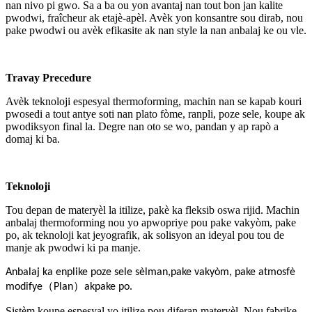
nan nivo pi gwo. Sa a ba ou yon avantaj nan tout bon jan kalite
pwodwi, fraîcheur ak etajè-apèl. Avèk yon konsantre sou dirab, nou
pake pwodwi ou avèk efikasite ak nan style la nan anbalaj ke ou vle.
Travay Precedure
Avèk teknoloji espesyal thermoforming, machin nan se kapab kouri
pwosedi a tout antye soti nan plato fòme, ranpli, poze sele, koupe ak
pwodiksyon final la. Degre nan oto se wo, pandan y ap rapò a
domaj ki ba.
Teknoloji
Tou depan de materyèl la itilize, pakè ka fleksib oswa rijid. Machin
anbalaj thermoforming nou yo apwopriye pou pake vakyòm, pake
po, ak teknoloji kat jeyografik, ak solisyon an ideyal pou tou de
manje ak pwodwi ki pa manje.
Anbalaj ka enplike poze sele sèlman,
pake vakyòm
,
pake atmosfè
（
）
modifye
Plan
ak
pake po
.
Sistèm koupe espesyal yo itilize pou diferan materyèl. Nou fabrike