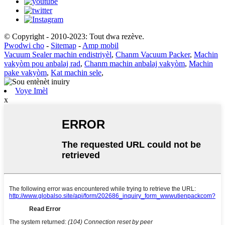
© Copyright - 2010-2023: Tout dwa rezève.
Pwodwi cho
-
Sitemap
-
Amp mobil
Vacuum Sealer machin endistriyèl
,
Chanm Vacuum Packer
,
Machin
vakyòm pou anbalaj rad
,
Chanm machin anbalaj vakyòm
,
Machin
pake vakyòm
,
Kat machin sele
,
Voye Imèl
x