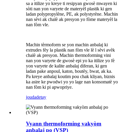
sa a itilize yo kreye ti resipyan gwosè mwayen ki
sòti nan yon varyete de materyèl plastik ki gen
ladan polypropylène, PE, ak polystyrène. Machin
nan sèvi ak chalè ak presyon yo fòme materyèl la
nan fòm vle.
Machin tèrmoform se yon machin anbalaj ki
extrudes fèy la plastik nan fòm vle lè l sèvi avèk
chalè ak presyon. Machin thermoforming vini
nan yon varyete de gwosè epi yo ka itilize yo fè
yon varyete de kalite anbalaj diferan, ki gen
ladan pake anpoul, katon, boutèy, bwat, ak ka.
Pa kreye anbalaj koutim pou chak kliyan, biznis
ka asire ke pwodwi yo yo lage nan konsomatè yo
nan fòm ki pi apwopriye.
jouda
detay
Vyann thermoforming vakyòm
anbalaj po (VSP)