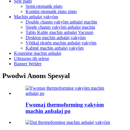
Sele plato
Semi-otomatik plato
Kontini otomatik plato plato
Machin anbalaj vakyòm
Double chanm vakyòm anbalaj machin
Single chanm vakyòm anbalaj machin
Tablo Kalite machin anbalaj Vacuum
Desktop machin anbalaj vakyòm
Vètikal ekstèn machin anbalaj vakyòm
Kabinè machin anbalaj vakyòm
Konprime machin anbalaj
Ultrasons tib seleur
Banner Welder
Pwodwi Anons Spesyal
Fwomaj thermoforming vakyòm
machin anbalaj po