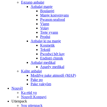
Egzanp anbalaj
Anbalaj manje
Boulanjri
Manje konvenyans
Pwason-seafood
Viann
Volay
Trete vyann
Produi
Anbalaj ki pa manje
Kosmetik
Tekstil
Pwodwi bèt kay
Endistri chimik
Anbalaj medikal
Aparèy medikal
Kalite anbalaj
Modifye pake atmosfè (MAP)
Pake po
Pake vakyòm
Nouvèl
Ka etid yo
Nouvèl Konpayi
Utienpack
Sou utienpack