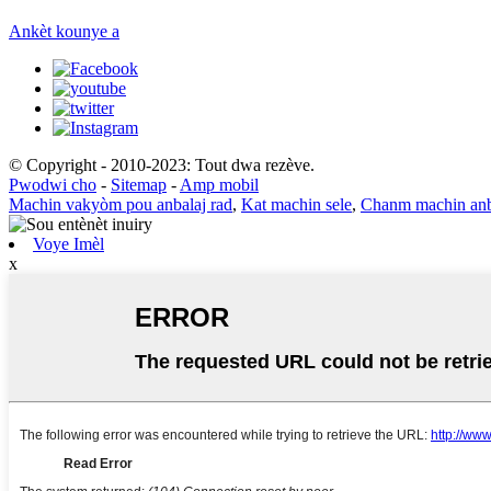
Ankèt kounye a
© Copyright - 2010-2023: Tout dwa rezève.
Pwodwi cho
-
Sitemap
-
Amp mobil
Machin vakyòm pou anbalaj rad
,
Kat machin sele
,
Chanm machin anb
Voye Imèl
x