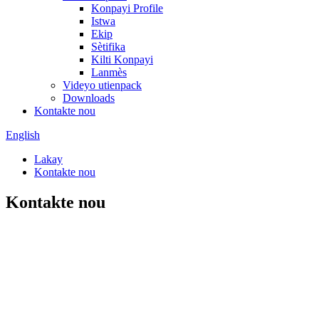
Konpayi Profile
Istwa
Ekip
Sètifika
Kilti Konpayi
Lanmès
Videyo utienpack
Downloads
Kontakte nou
English
Lakay
Kontakte nou
Kontakte nou