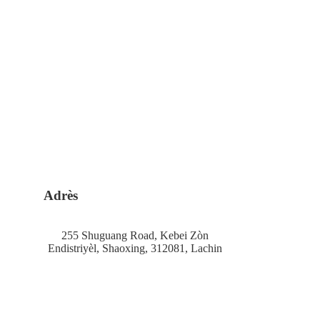
Adrès
255 Shuguang Road, Kebei Zòn
Endistriyèl, Shaoxing, 312081, Lachin