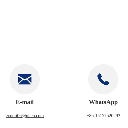
Utien Pack Co., Ltd.
E-mail
WhatsApp
export06@utien.com
+86-15157520293