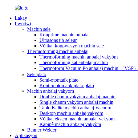
Lakay
Pwodwi
Machin sele
Konprime machin anbalaj
Ultrasons tib seleur
Vètikal konpwesyon machin sele
Thermoforming machin anbalaj
Thermoforming machin anbalaj vakyòm
Thermoforming kat anbalaj machin
Thermoform Vacuum Po anbalaj machin （VSP
Sele plato
Semi-otomatik plato
Kontini otomatik plato plato
Machin anbalaj vakyòm
Double chanm vakyòm anbalaj machin
Single chanm vakyòm anbalaj machin
Tablo Kalite machin anbalaj Vacuum
Desktop machin anbalaj vakyòm
Vètikal ekstèn machin anbalaj vakyòm
Kabinè machin anbalaj vakyòm
Banner Welder
Aplikasyon