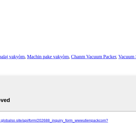
alaj vakyòm
,
Machin pake vakyòm
,
Chanm Vacuum Packer
,
Vacuum S