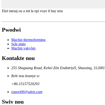
Ekri mesaj ou a isit la epi voye li bay nou
Pwodwi
Machin thermoforming
Sele plato
Machin vakyòm
Kontakte nou
255 Shuguang Road, Kebei Zòn Endistriyèl, Shaoxing, 312081
Rele nou kounye a:
+86-15157520293
export06@utien.com
Swiv nou