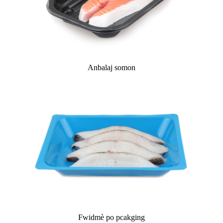
Anbalaj somon
Fwidmè po pcakging