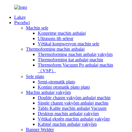
Lakay
Pwodwi
Machin sele
Konprime machin anbalaj
Ultrasons tib seleur
Vètikal konpwesyon machin sele
Thermoforming machin anbalaj
Thermoforming machin anbalaj vakyòm
Thermoforming kat anbalaj machin
Thermoform Vacuum Po anbalaj machin
（VSP）
Sele plato
Semi-otomatik plato
Kontini otomatik plato plato
Machin anbalaj vakyòm
Double chanm vakyòm anbalaj machin
Single chanm vakyòm anbalaj machin
Tablo Kalite machin anbalaj Vacuum
Desktop machin anbalaj vakyòm
Vètikal ekstèn machin anbalaj vakyòm
Kabinè machin anbalaj vakyòm
Banner Welder