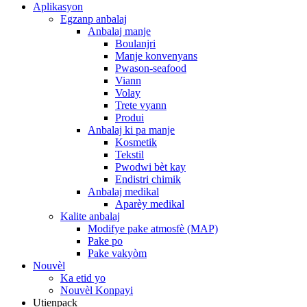
Aplikasyon
Egzanp anbalaj
Anbalaj manje
Boulanjri
Manje konvenyans
Pwason-seafood
Viann
Volay
Trete vyann
Produi
Anbalaj ki pa manje
Kosmetik
Tekstil
Pwodwi bèt kay
Endistri chimik
Anbalaj medikal
Aparèy medikal
Kalite anbalaj
Modifye pake atmosfè (MAP)
Pake po
Pake vakyòm
Nouvèl
Ka etid yo
Nouvèl Konpayi
Utienpack