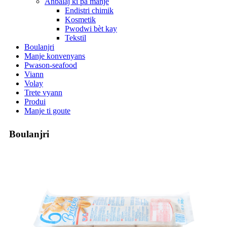
Anbalaj ki pa manje
Endistri chimik
Kosmetik
Pwodwi bèt kay
Tekstil
Boulanjri
Manje konvenyans
Pwason-seafood
Viann
Volay
Trete vyann
Produi
Manje ti goute
Boulanjri