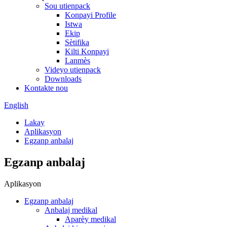
Sou utienpack
Konpayi Profile
Istwa
Ekip
Sètifika
Kilti Konpayi
Lanmès
Videyo utienpack
Downloads
Kontakte nou
English
Lakay
Aplikasyon
Egzanp anbalaj
Egzanp anbalaj
Aplikasyon
Egzanp anbalaj
Anbalaj medikal
Aparèy medikal