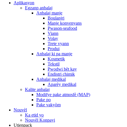
Aplikasyon
Egzanp anbalaj
Anbalaj manje
Boulanjri
Manje konvenyans
Pwason-seafood
Viann
Volay
Trete vyann
Produi
Anbalaj ki pa manje
Kosmetik
Tekstil
Pwodwi bèt kay
Endistri chimik
Anbalaj medikal
Aparèy medikal
Kalite anbalaj
Modifye pake atmosfè (MAP)
Pake po
Pake vakyòm
Nouvèl
Ka etid yo
Nouvèl Konpayi
Utienpack