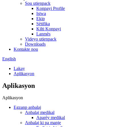
Sou utienpack
Konpayi Profile
Istwa
Ekip
Sètifika
Kilti Konpayi
Lanmès
Videyo utienpack
Downloads
Kontakte nou
English
Lakay
Aplikasyon
Aplikasyon
Aplikasyon
Egzanp anbalaj
Anbalaj medikal
Aparèy medikal
Anbalaj ki pa manje