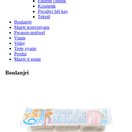
Endistri chimik
Kosmetik
Pwodwi bèt kay
Tekstil
Boulanjri
Manje konvenyans
Pwason-seafood
Viann
Volay
Trete vyann
Produi
Manje ti goute
Boulanjri