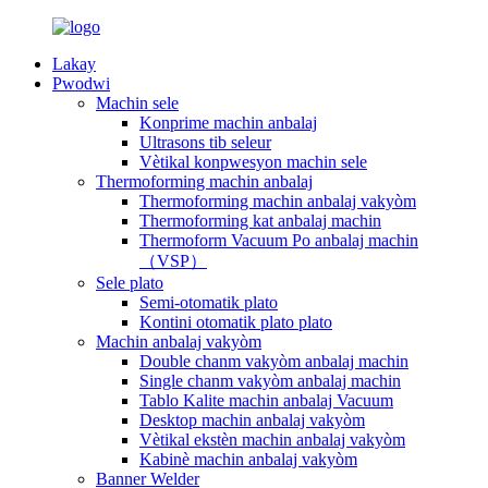
Lakay
Pwodwi
Machin sele
Konprime machin anbalaj
Ultrasons tib seleur
Vètikal konpwesyon machin sele
Thermoforming machin anbalaj
Thermoforming machin anbalaj vakyòm
Thermoforming kat anbalaj machin
Thermoform Vacuum Po anbalaj machin
（VSP）
Sele plato
Semi-otomatik plato
Kontini otomatik plato plato
Machin anbalaj vakyòm
Double chanm vakyòm anbalaj machin
Single chanm vakyòm anbalaj machin
Tablo Kalite machin anbalaj Vacuum
Desktop machin anbalaj vakyòm
Vètikal ekstèn machin anbalaj vakyòm
Kabinè machin anbalaj vakyòm
Banner Welder