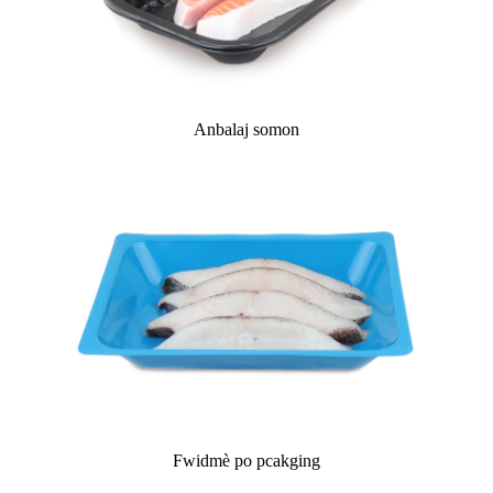
Anbalaj somon
Fwidmè po pcakging