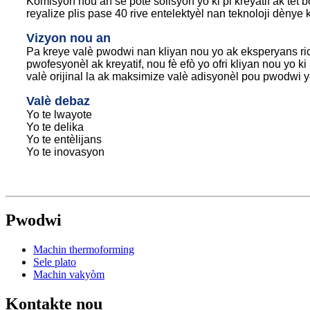
Komisyon nou an se pote solisyon yo ki pi kreyatif ak tèt
reyalize plis pase 40 rive entelektyèl nan teknoloji dènye
Vizyon nou an
Pa kreye valè pwodwi nan kliyan nou yo ak eksperyans ric
pwofesyonèl ak kreyatif, nou fè efò yo ofri kliyan nou yo
valè orijinal la ak maksimize valè adisyonèl pou pwodwi y
Valè debaz
Yo te lwayote
Yo te delika
Yo te entèlijans
Yo te inovasyon
Pwodwi
Machin thermoforming
Sele plato
Machin vakyòm
Kontakte nou