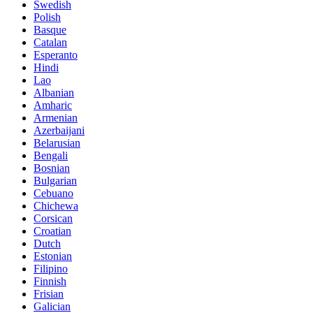
Swedish
Polish
Basque
Catalan
Esperanto
Hindi
Lao
Albanian
Amharic
Armenian
Azerbaijani
Belarusian
Bengali
Bosnian
Bulgarian
Cebuano
Chichewa
Corsican
Croatian
Dutch
Estonian
Filipino
Finnish
Frisian
Galician