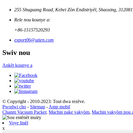
255 Shuguang Road, Kebei Zòn Endistriyèl, Shaoxing, 312081
Rele nou kounye a:
+86-15157520293
export06@utien.com
Swiv nou
Ankèt kounye a
© Copyright - 2010-2023: Tout dwa rezève.
Pwodwi cho
-
Sitemap
-
Amp mobil
Chanm Vacuum Packer
,
Machin pake vakyòm
,
Machin vakyòm pou a
Voye Imèl
x