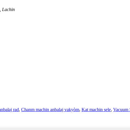
, Lachin
nbalaj rad
,
Chanm machin anbalaj vakyòm
,
Kat machin sele
,
Vacuum S