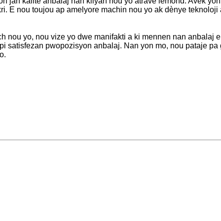
 bon jan kalite anbalaj nan kliyan nou yo atravè lemond. Avèk y
 kri. E nou toujou ap amelyore machin nou yo ak dènye teknoloji 
h nou yo, nou vize yo dwe manifakti a ki mennen nan anbalaj en
 ki pi satisfezan pwopozisyon anbalaj. Nan yon mo, nou pataje pa
o.