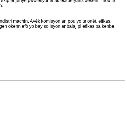
on ekip enjenyè pwofesyonèl ak eksperyans deseni ', nou te
a.
distri machin. Avèk komisyon an pou yo te onèt, efikas,
 gen okenn efò yo bay solisyon anbalaj pi efikas pa kenbe