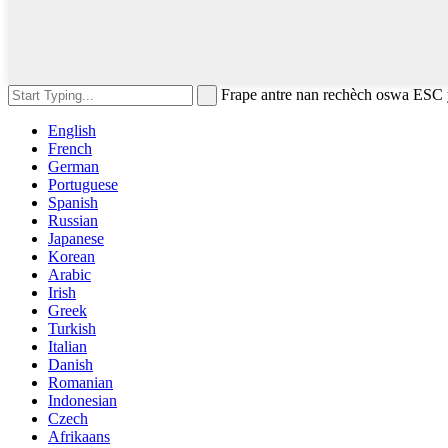
Frape antre nan rechèch oswa ESC
English
French
German
Portuguese
Spanish
Russian
Japanese
Korean
Arabic
Irish
Greek
Turkish
Italian
Danish
Romanian
Indonesian
Czech
Afrikaans