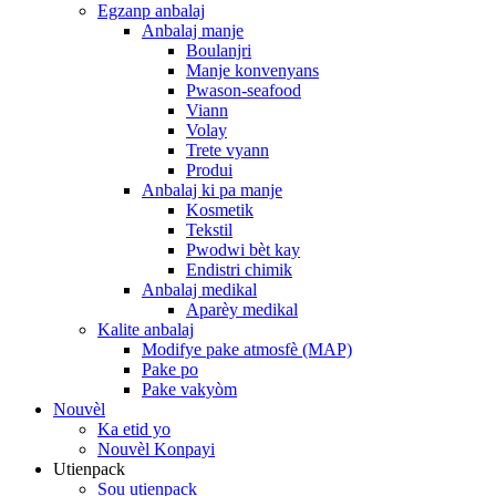
Egzanp anbalaj
Anbalaj manje
Boulanjri
Manje konvenyans
Pwason-seafood
Viann
Volay
Trete vyann
Produi
Anbalaj ki pa manje
Kosmetik
Tekstil
Pwodwi bèt kay
Endistri chimik
Anbalaj medikal
Aparèy medikal
Kalite anbalaj
Modifye pake atmosfè (MAP)
Pake po
Pake vakyòm
Nouvèl
Ka etid yo
Nouvèl Konpayi
Utienpack
Sou utienpack