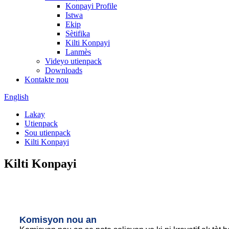
Konpayi Profile
Istwa
Ekip
Sètifika
Kilti Konpayi
Lanmès
Videyo utienpack
Downloads
Kontakte nou
English
Lakay
Utienpack
Sou utienpack
Kilti Konpayi
Kilti Konpayi
Komisyon nou an