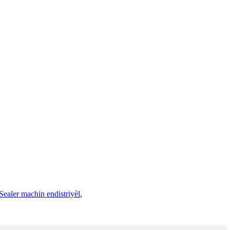
ealer machin endistriyèl
,