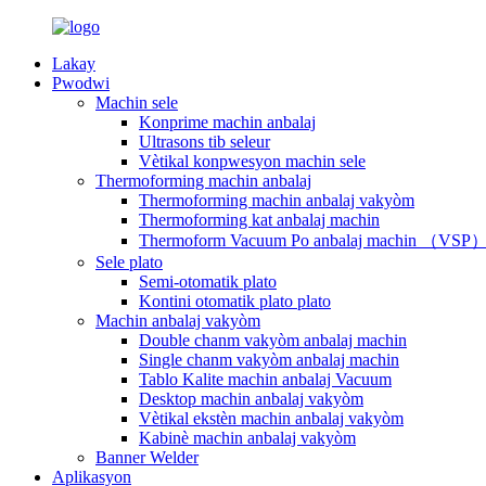
Lakay
Pwodwi
Machin sele
Konprime machin anbalaj
Ultrasons tib seleur
Vètikal konpwesyon machin sele
Thermoforming machin anbalaj
Thermoforming machin anbalaj vakyòm
Thermoforming kat anbalaj machin
Thermoform Vacuum Po anbalaj machin （VSP
Sele plato
Semi-otomatik plato
Kontini otomatik plato plato
Machin anbalaj vakyòm
Double chanm vakyòm anbalaj machin
Single chanm vakyòm anbalaj machin
Tablo Kalite machin anbalaj Vacuum
Desktop machin anbalaj vakyòm
Vètikal ekstèn machin anbalaj vakyòm
Kabinè machin anbalaj vakyòm
Banner Welder
Aplikasyon