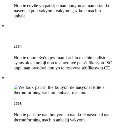
Nou te envite yo patisipe nan bouyon an nan estanda
nasyonal pou vakyòm, vakyòm gaz kole machin
anbalaj
2004
Nou te onore 3yèm pwi nan Lachin machin endistri
syans ak teknoloji nou te apwouve pa sètifikasyon ISO
anpil nan pwodwi nou yo te resevwa sètifikasyon CE
2008
Nou te patisipe nan bouyon an nan kritè nasyonal nan
thermoforming machin anbalaj vakyòm.