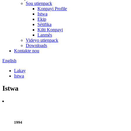
Sou utienpack
Konpayi Profile
Istwa
Ekip
Sètifika
Kilti Konpayi
Lanmès
Videyo utienpack
Downloads
Kontakte nou
English
Lakay
Istwa
Istwa
1994