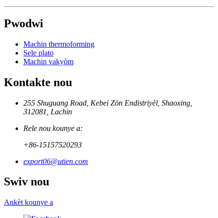
Pwodwi
Machin thermoforming
Sele plato
Machin vakyòm
Kontakte nou
255 Shuguang Road, Kebei Zòn Endistriyèl, Shaoxing,
312081, Lachin
Rele nou kounye a:
+86-15157520293
export06@utien.com
Swiv nou
Ankèt kounye a