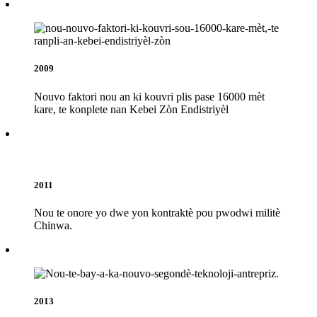
2009
Nouvo faktori nou an ki kouvri plis pase 16000 mèt
kare, te konplete nan Kebei Zòn Endistriyèl
2011
Nou te onore yo dwe yon kontraktè pou pwodwi militè
Chinwa.
2013