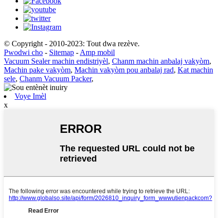
© Copyright - 2010-2023: Tout dwa rezève.
Pwodwi cho
-
Sitemap
-
Amp mobil
Vacuum Sealer machin endistriyèl
,
Chanm machin anbalaj vakyòm
,
Machin pake vakyòm
,
Machin vakyòm pou anbalaj rad
,
Kat machin
sele
,
Chanm Vacuum Packer
,
Voye Imèl
x