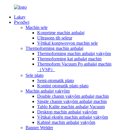
Lakay
Pwodwi
Machin sele
Konprime machin anbalaj
Ultrasons tib seleur
Vètikal konpwesyon machin sele
Thermoforming machin anbalaj
Thermoforming machin anbalaj vakyòm
Thermoforming kat anbalaj machin
Thermoform Vacuum Po anbalaj machin
（VSP）
Sele plato
Semi-otomatik plato
Kontini otomatik plato plato
Machin anbalaj vakyòm
Double chanm vakyòm anbalaj machin
Single chanm vakyòm anbalaj machin
Tablo Kalite machin anbalaj Vacuum
Desktop machin anbalaj vakyòm
Vètikal ekstèn machin anbalaj vakyòm
Kabinè machin anbalaj vakyòm
Banner Welder