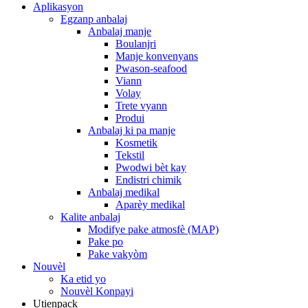
Aplikasyon
Egzanp anbalaj
Anbalaj manje
Boulanjri
Manje konvenyans
Pwason-seafood
Viann
Volay
Trete vyann
Produi
Anbalaj ki pa manje
Kosmetik
Tekstil
Pwodwi bèt kay
Endistri chimik
Anbalaj medikal
Aparèy medikal
Kalite anbalaj
Modifye pake atmosfè (MAP)
Pake po
Pake vakyòm
Nouvèl
Ka etid yo
Nouvèl Konpayi
Utienpack