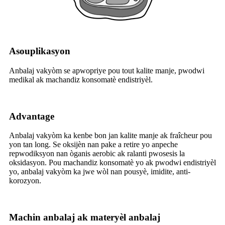
A
souplikasyon
Anbalaj vakyòm se apwopriye pou tout kalite manje, pwodwi
medikal ak machandiz konsomatè endistriyèl.
A
dvantage
Anbalaj vakyòm ka kenbe bon jan kalite manje ak fraîcheur pou
yon tan long. Se oksijèn nan pake a retire yo anpeche
repwodiksyon nan òganis aerobic ak ralanti pwosesis la
oksidasyon. Pou machandiz konsomatè yo ak pwodwi endistriyèl
yo, anbalaj vakyòm ka jwe wòl nan pousyè, imidite, anti-
korozyon.
Machin anbalaj ak materyèl anbalaj