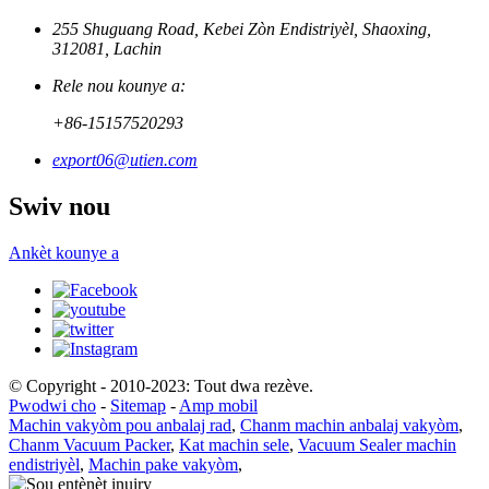
255 Shuguang Road, Kebei Zòn Endistriyèl, Shaoxing,
312081, Lachin
Rele nou kounye a:
+86-15157520293
export06@utien.com
Swiv nou
Ankèt kounye a
© Copyright - 2010-2023: Tout dwa rezève.
Pwodwi cho
-
Sitemap
-
Amp mobil
Machin vakyòm pou anbalaj rad
,
Chanm machin anbalaj vakyòm
,
Chanm Vacuum Packer
,
Kat machin sele
,
Vacuum Sealer machin
endistriyèl
,
Machin pake vakyòm
,