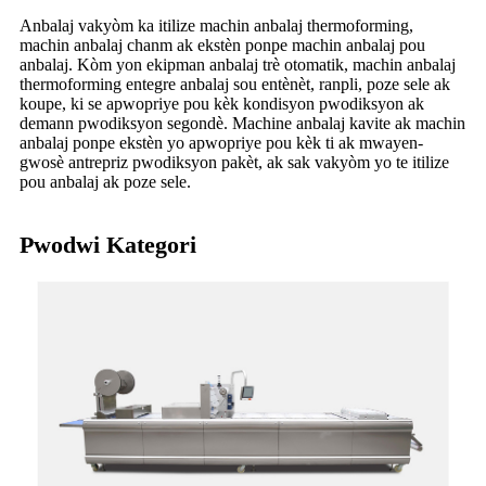
Anbalaj vakyòm ka itilize machin anbalaj thermoforming,
machin anbalaj chanm ak ekstèn ponpe machin anbalaj pou
anbalaj. Kòm yon ekipman anbalaj trè otomatik, machin anbalaj
thermoforming entegre anbalaj sou entènèt, ranpli, poze sele ak
koupe, ki se apwopriye pou kèk kondisyon pwodiksyon ak
demann pwodiksyon segondè. Machine anbalaj kavite ak machin
anbalaj ponpe ekstèn yo apwopriye pou kèk ti ak mwayen-
gwosè antrepriz pwodiksyon pakèt, ak sak vakyòm yo te itilize
pou anbalaj ak poze sele.
Pwodwi Kategori