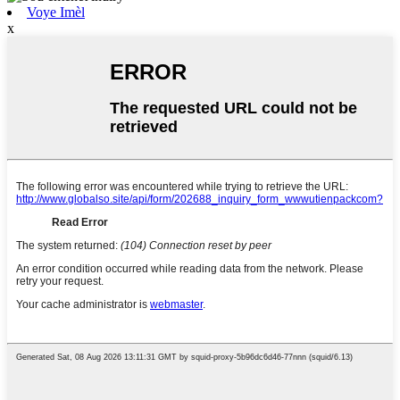
Voye Imèl
x