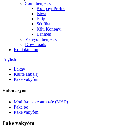
Sou utienpack
Konpayi Profile
Istwa
Ekip
Sètifika
Kilti Konpayi
Lanmès
Videyo utienpack
Downloads
Kontakte nou
English
Lakay
Kalite anbalaj
Pake vakyòm
Enfòmasyon
Modifye pake atmosfè (MAP)
Pake po
Pake vakyòm
Pake vakyòm