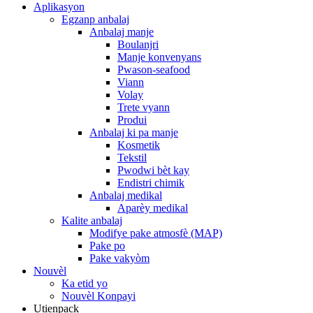
Aplikasyon
Egzanp anbalaj
Anbalaj manje
Boulanjri
Manje konvenyans
Pwason-seafood
Viann
Volay
Trete vyann
Produi
Anbalaj ki pa manje
Kosmetik
Tekstil
Pwodwi bèt kay
Endistri chimik
Anbalaj medikal
Aparèy medikal
Kalite anbalaj
Modifye pake atmosfè (MAP)
Pake po
Pake vakyòm
Nouvèl
Ka etid yo
Nouvèl Konpayi
Utienpack