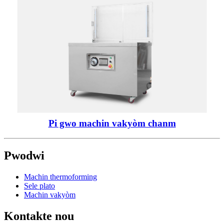
Pi gwo machin vakyòm chanm
Pwodwi
Machin thermoforming
Sele plato
Machin vakyòm
Kontakte nou