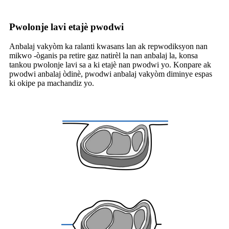
Pwolonje lavi etajè pwodwi
Anbalaj vakyòm ka ralanti kwasans lan ak repwodiksyon nan
mikwo -òganis pa retire gaz natirèl la nan anbalaj la, konsa
tankou pwolonje lavi sa a ki etajè nan pwodwi yo. Konpare ak
pwodwi anbalaj òdinè, pwodwi anbalaj vakyòm diminye espas
ki okipe pa machandiz yo.