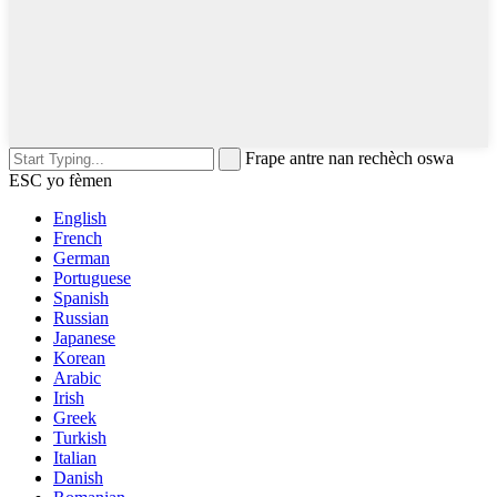
Frape antre nan rechèch oswa
ESC yo fèmen
English
French
German
Portuguese
Spanish
Russian
Japanese
Korean
Arabic
Irish
Greek
Turkish
Italian
Danish