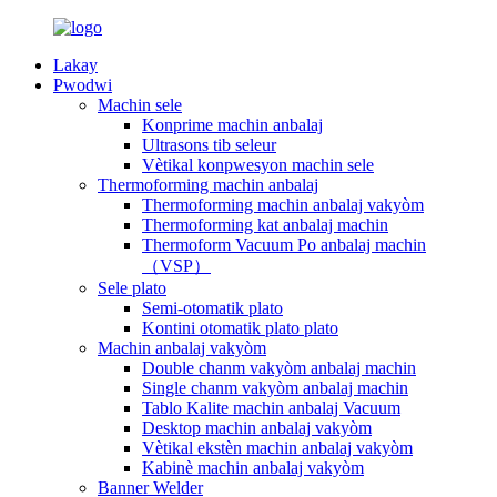
Lakay
Pwodwi
Machin sele
Konprime machin anbalaj
Ultrasons tib seleur
Vètikal konpwesyon machin sele
Thermoforming machin anbalaj
Thermoforming machin anbalaj vakyòm
Thermoforming kat anbalaj machin
Thermoform Vacuum Po anbalaj machin
（VSP）
Sele plato
Semi-otomatik plato
Kontini otomatik plato plato
Machin anbalaj vakyòm
Double chanm vakyòm anbalaj machin
Single chanm vakyòm anbalaj machin
Tablo Kalite machin anbalaj Vacuum
Desktop machin anbalaj vakyòm
Vètikal ekstèn machin anbalaj vakyòm
Kabinè machin anbalaj vakyòm
Banner Welder