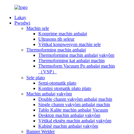
Lakay
Pwodwi
Machin sele
Konprime machin anbalaj
Ultrasons tib seleur
Vètikal konpwesyon machin sele
Thermoforming machin anbalaj
Thermoforming machin anbalaj vakyòm
Thermoforming kat anbalaj machin
Thermoform Vacuum Po anbalaj machin
（VSP）
Sele plato
Semi-otomatik plato
Kontini otomatik plato plato
Machin anbalaj vakyòm
Double chanm vakyòm anbalaj machin
Single chanm vakyòm anbalaj machin
Tablo Kalite machin anbalaj Vacuum
Desktop machin anbalaj vakyòm
Vètikal ekstèn machin anbalaj vakyòm
Kabinè machin anbalaj vakyòm
Banner Welder