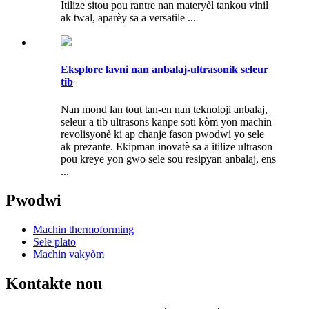
Itilize sitou pou rantre nan materyèl tankou vinil
ak twal, aparèy sa a versatile ...
Eksplore lavni nan anbalaj-ultrasonik seleur
tib
Nan mond lan tout tan-en nan teknoloji anbalaj,
seleur a tib ultrasons kanpe soti kòm yon machin
revolisyonè ki ap chanje fason pwodwi yo sele
ak prezante. Ekipman inovatè sa a itilize ultrason
pou kreye yon gwo sele sou resipyan anbalaj, ens
...
Pwodwi
Machin thermoforming
Sele plato
Machin vakyòm
Kontakte nou