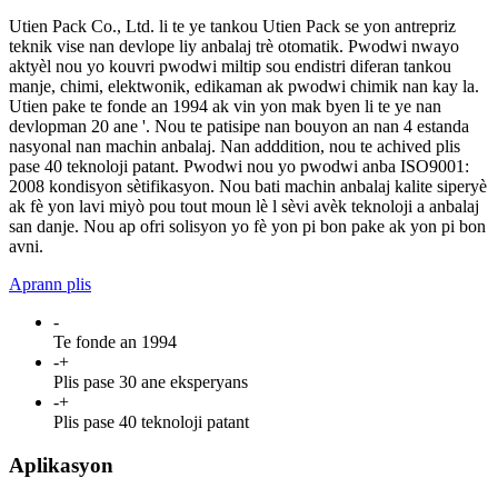
Utien Pack Co., Ltd. li te ye tankou Utien Pack se yon antrepriz
teknik vise nan devlope liy anbalaj trè otomatik. Pwodwi nwayo
aktyèl nou yo kouvri pwodwi miltip sou endistri diferan tankou
manje, chimi, elektwonik, edikaman ak pwodwi chimik nan kay la.
Utien pake te fonde an 1994 ak vin yon mak byen li te ye nan
devlopman 20 ane '. Nou te patisipe nan bouyon an nan 4 estanda
nasyonal nan machin anbalaj. Nan adddition, nou te achived plis
pase 40 teknoloji patant. Pwodwi nou yo pwodwi anba ISO9001:
2008 kondisyon sètifikasyon. Nou bati machin anbalaj kalite siperyè
ak fè yon lavi miyò pou tout moun lè l sèvi avèk teknoloji a anbalaj
san danje. Nou ap ofri solisyon yo fè yon pi bon pake ak yon pi bon
avni.
Aprann plis
-
Te fonde an 1994
-
+
Plis pase 30 ane eksperyans
-
+
Plis pase 40 teknoloji patant
Aplikasyon