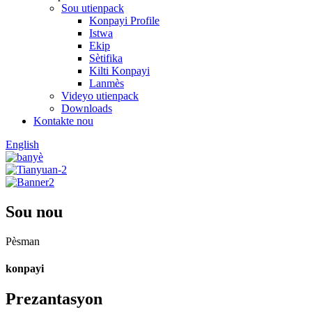
Sou utienpack
Konpayi Profile
Istwa
Ekip
Sètifika
Kilti Konpayi
Lanmès
Videyo utienpack
Downloads
Kontakte nou
English
Sou nou
Pèsman
konpayi
Prezantasyon