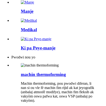
Manje
Medikal
Ki pa Peye-manje
Pwodwi nou yo
machin thermoforming
Machin thermoforming, pou pwodwi diferan, li
nan si ou vle fè machin fim rijid ak kat jeyografik
(anbalaj atmosfè modifye), machin fim fleksib ak
vakyòm oswa pafwa kat, oswa VSP (anbalaj po
vakyòm).