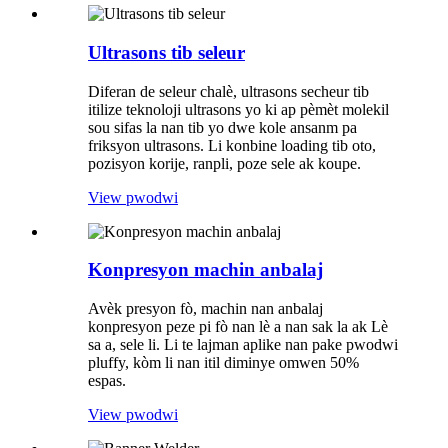
Ultrasons tib seleur
Diferan de seleur chalè, ultrasons secheur tib
itilize teknoloji ultrasons yo ki ap pèmèt molekil
sou sifas la nan tib yo dwe kole ansanm pa
friksyon ultrasons. Li konbine loading tib oto,
pozisyon korije, ranpli, poze sele ak koupe.
View pwodwi
Konpresyon machin anbalaj
Avèk presyon fò, machin nan anbalaj
konpresyon peze pi fò nan lè a nan sak la ak Lè
sa a, sele li. Li te lajman aplike nan pake pwodwi
pluffy, kòm li nan itil diminye omwen 50%
espas.
View pwodwi