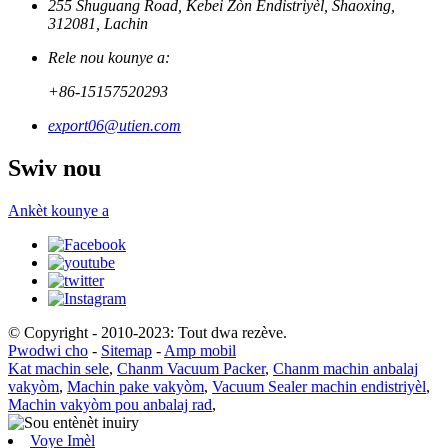
255 Shuguang Road, Kebei Zòn Endistriyèl, Shaoxing,
312081, Lachin
Rele nou kounye a:
+86-15157520293
export06@utien.com
Swiv nou
Ankèt kounye a
© Copyright - 2010-2023: Tout dwa rezève.
Pwodwi cho
-
Sitemap
-
Amp mobil
Kat machin sele
,
Chanm Vacuum Packer
,
Chanm machin anbalaj
vakyòm
,
Machin pake vakyòm
,
Vacuum Sealer machin endistriyèl
,
Machin vakyòm pou anbalaj rad
,
Voye Imèl