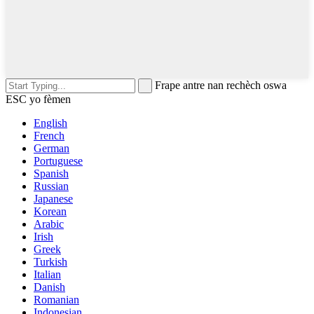
Frape antre nan rechèch oswa
ESC yo fèmen
English
French
German
Portuguese
Spanish
Russian
Japanese
Korean
Arabic
Irish
Greek
Turkish
Italian
Danish
Romanian
Indonesian