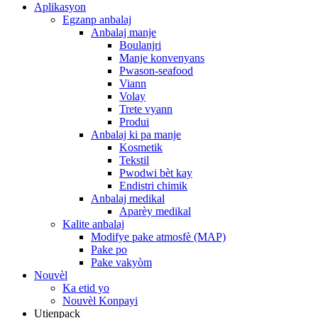
Aplikasyon
Egzanp anbalaj
Anbalaj manje
Boulanjri
Manje konvenyans
Pwason-seafood
Viann
Volay
Trete vyann
Produi
Anbalaj ki pa manje
Kosmetik
Tekstil
Pwodwi bèt kay
Endistri chimik
Anbalaj medikal
Aparèy medikal
Kalite anbalaj
Modifye pake atmosfè (MAP)
Pake po
Pake vakyòm
Nouvèl
Ka etid yo
Nouvèl Konpayi
Utienpack