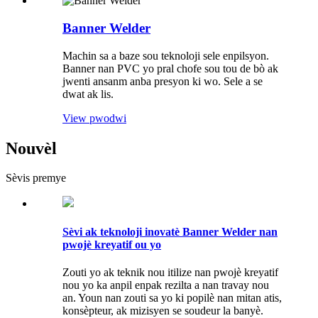
Banner Welder
Machin sa a baze sou teknoloji sele enpilsyon.
Banner nan PVC yo pral chofe sou tou de bò ak
jwenti ansanm anba presyon ki wo. Sele a se
dwat ak lis.
View pwodwi
Nouvèl
Sèvis premye
Sèvi ak teknoloji inovatè Banner Welder nan
pwojè kreyatif ou yo
Zouti yo ak teknik nou itilize nan pwojè kreyatif
nou yo ka anpil enpak rezilta a nan travay nou
an. Youn nan zouti sa yo ki popilè nan mitan atis,
konsèpteur, ak mizisyen se soudeur la banyè.