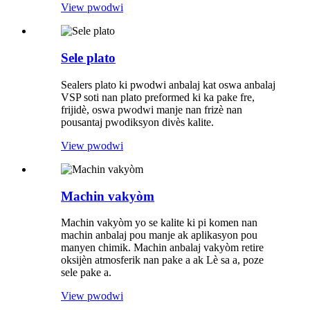
View pwodwi
Sele plato
Sealers plato ki pwodwi anbalaj kat oswa anbalaj
VSP soti nan plato preformed ki ka pake fre,
frijidè, oswa pwodwi manje nan frizè nan
pousantaj pwodiksyon divès kalite.
View pwodwi
Machin vakyòm
Machin vakyòm yo se kalite ki pi komen nan
machin anbalaj pou manje ak aplikasyon pou
manyen chimik. Machin anbalaj vakyòm retire
oksijèn atmosferik nan pake a ak Lè sa a, poze
sele pake a.
View pwodwi