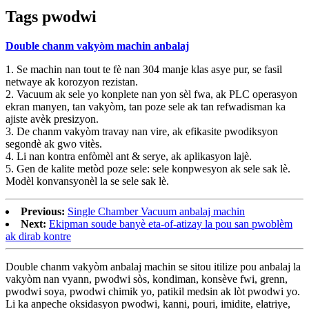
Tags pwodwi
Double chanm vakyòm machin anbalaj
1. Se machin nan tout te fè nan 304 manje klas asye pur, se fasil
netwaye ak korozyon rezistan.
2. Vacuum ak sele yo konplete nan yon sèl fwa, ak PLC operasyon
ekran manyen, tan vakyòm, tan poze sele ak tan refwadisman ka
ajiste avèk presizyon.
3. De chanm vakyòm travay nan vire, ak efikasite pwodiksyon
segondè ak gwo vitès.
4. Li nan kontra enfòmèl ant & serye, ak aplikasyon lajè.
5. Gen de kalite metòd poze sele: sele konpwesyon ak sele sak lè.
Modèl konvansyonèl la se sele sak lè.
Previous:
Single Chamber Vacuum anbalaj machin
Next:
Ekipman soude banyè eta-of-atizay la pou san pwoblèm
ak dirab kontre
Double chanm vakyòm anbalaj machin se sitou itilize pou anbalaj la
vakyòm nan vyann, pwodwi sòs, kondiman, konsève fwi, grenn,
pwodwi soya, pwodwi chimik yo, patikil medsin ak lòt pwodwi yo.
Li ka anpeche oksidasyon pwodwi, kanni, pouri, imidite, elatriye,