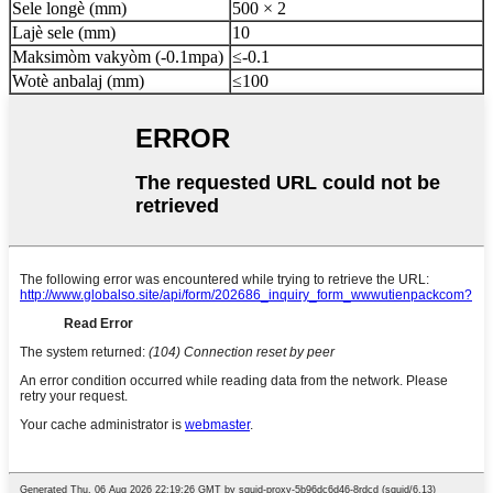
Sele longè (mm)
500 × 2
Lajè sele (mm)
10
Maksimòm vakyòm (-0.1mpa)
≤-0.1
Wotè anbalaj (mm)
≤100