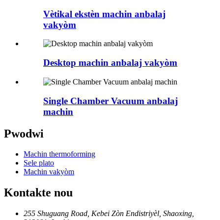
Vètikal ekstèn machin anbalaj
vakyòm
Desktop machin anbalaj vakyòm
Single Chamber Vacuum anbalaj
machin
Pwodwi
Machin thermoforming
Sele plato
Machin vakyòm
Kontakte nou
255 Shuguang Road, Kebei Zòn Endistriyèl, Shaoxing,