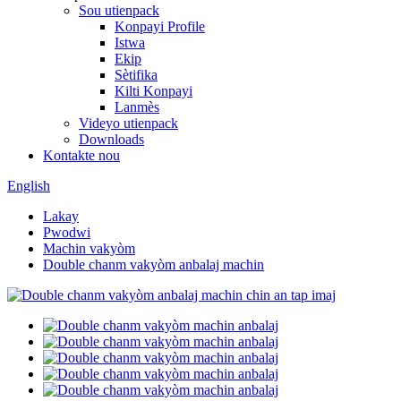
Sou utienpack
Konpayi Profile
Istwa
Ekip
Sètifika
Kilti Konpayi
Lanmès
Videyo utienpack
Downloads
Kontakte nou
English
Lakay
Pwodwi
Machin vakyòm
Double chanm vakyòm anbalaj machin