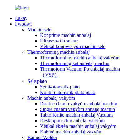
Lakay
Pwodwi
Machin sele
Konprime machin anbalaj
Ultrasons tib seleur
Vètikal konpwesyon machin sele
Thermoforming machin anbalaj
Thermoforming machin anbalaj vakyòm
Thermoforming kat anbalaj machin
Thermoform Vacuum Po anbalaj machin
（VSP）
Sele plato
Semi-otomatik plato
Kontini otomatik plato plato
Machin anbalaj vakyòm
Double chanm vakyòm anbalaj machin
Single chanm vakyòm anbalaj machin
Tablo Kalite machin anbalaj Vacuum
Desktop machin anbalaj vakyòm
Vètikal ekstèn machin anbalaj vakyòm
Kabinè machin anbalaj vakyòm
Banner Welder