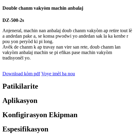
Double chanm vakyòm machin anbalaj
DZ-500-2s
Anjeneral, machin nan anbalaj doub chanm vakyòm ap retire tout lè
a andedan pake a, se konsa pwodwi yo andedan sak la ka kenbe r
pou yon peryòd ki pi long.
Avèk de chanm k ap travay nan vire san rete, doub chanm lan
vakyòm anbalaj machin se pi efikas pase machin vakyòm
tradisyonèl yo.
Download kòm pdf
Voye imèl ba nou
Patikilarite
Aplikasyon
Konfigirasyon Ekipman
Espesifikasyon