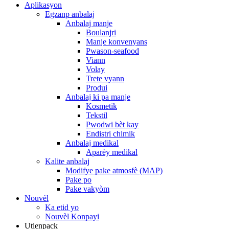
Aplikasyon
Egzanp anbalaj
Anbalaj manje
Boulanjri
Manje konvenyans
Pwason-seafood
Viann
Volay
Trete vyann
Produi
Anbalaj ki pa manje
Kosmetik
Tekstil
Pwodwi bèt kay
Endistri chimik
Anbalaj medikal
Aparèy medikal
Kalite anbalaj
Modifye pake atmosfè (MAP)
Pake po
Pake vakyòm
Nouvèl
Ka etid yo
Nouvèl Konpayi
Utienpack