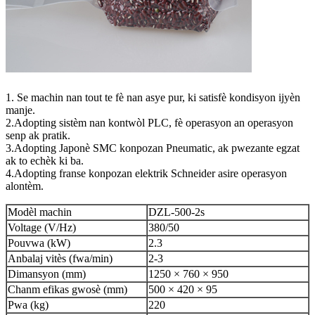
1. Se machin nan tout te fè nan asye pur, ki satisfè kondisyon ijyèn
manje.
2.Adopting sistèm nan kontwòl PLC, fè operasyon an operasyon
senp ak pratik.
3.Adopting Japonè SMC konpozan Pneumatic, ak pwezante egzat
ak to echèk ki ba.
4.Adopting franse konpozan elektrik Schneider asire operasyon
alontèm.
Modèl machin
DZL-500-2s
Voltage (V/Hz)
380/50
Pouvwa (kW)
2.3
Anbalaj vitès (fwa/min)
2-3
Dimansyon (mm)
1250 × 760 × 950
Chanm efikas gwosè (mm)
500 × 420 × 95
Pwa (kg)
220