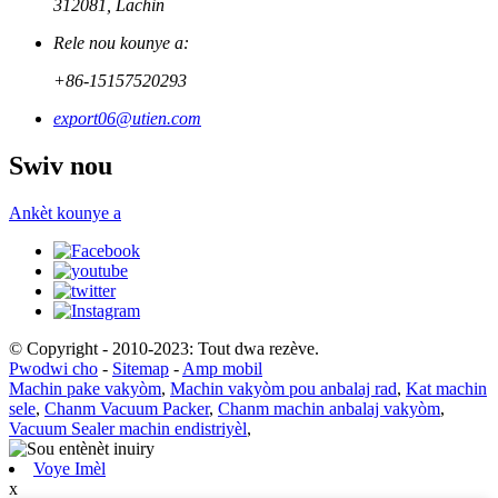
312081, Lachin
Rele nou kounye a:
+86-15157520293
export06@utien.com
Swiv nou
Ankèt kounye a
© Copyright - 2010-2023: Tout dwa rezève.
Pwodwi cho
-
Sitemap
-
Amp mobil
Machin pake vakyòm
,
Machin vakyòm pou anbalaj rad
,
Kat machin
sele
,
Chanm Vacuum Packer
,
Chanm machin anbalaj vakyòm
,
Vacuum Sealer machin endistriyèl
,
Voye Imèl
x