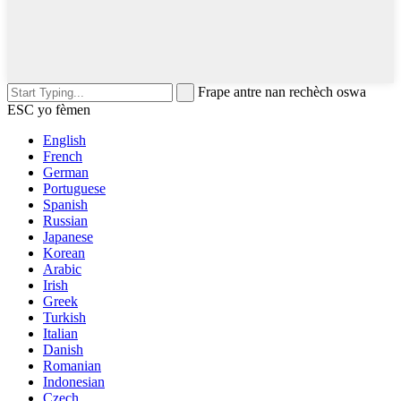
Frape antre nan rechèch oswa
ESC yo fèmen
English
French
German
Portuguese
Spanish
Russian
Japanese
Korean
Arabic
Irish
Greek
Turkish
Italian
Danish
Romanian
Indonesian
Czech