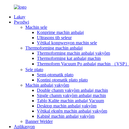
Lakay
Pwodwi
Machin sele
Konprime machin anbalaj
Ultrasons tib seleur
Vètikal konpwesyon machin sele
Thermoforming machin anbalaj
Thermoforming machin anbalaj vakyòm
Thermoforming kat anbalaj machin
Thermoform Vacuum Po anbalaj machin （VSP
Sele plato
Semi-otomatik plato
Kontini otomatik plato plato
Machin anbalaj vakyòm
Double chanm vakyòm anbalaj machin
Single chanm vakyòm anbalaj machin
Tablo Kalite machin anbalaj Vacuum
Desktop machin anbalaj vakyòm
Vètikal ekstèn machin anbalaj vakyòm
Kabinè machin anbalaj vakyòm
Banner Welder
Aplikasyon