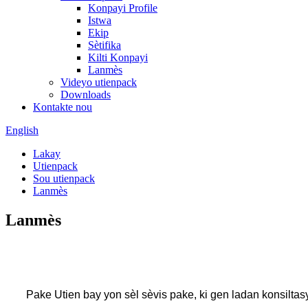
Konpayi Profile
Istwa
Ekip
Sètifika
Kilti Konpayi
Lanmès
Videyo utienpack
Downloads
Kontakte nou
English
Lakay
Utienpack
Sou utienpack
Lanmès
Lanmès
Pake Utien bay yon sèl sèvis pake, ki gen ladan konsiltas