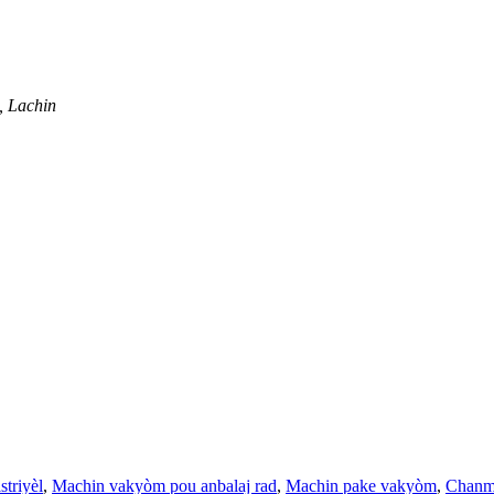
, Lachin
triyèl
,
Machin vakyòm pou anbalaj rad
,
Machin pake vakyòm
,
Chanm