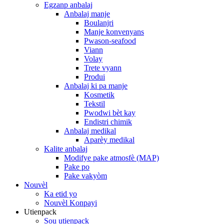
Egzanp anbalaj
Anbalaj manje
Boulanjri
Manje konvenyans
Pwason-seafood
Viann
Volay
Trete vyann
Produi
Anbalaj ki pa manje
Kosmetik
Tekstil
Pwodwi bèt kay
Endistri chimik
Anbalaj medikal
Aparèy medikal
Kalite anbalaj
Modifye pake atmosfè (MAP)
Pake po
Pake vakyòm
Nouvèl
Ka etid yo
Nouvèl Konpayi
Utienpack
Sou utienpack