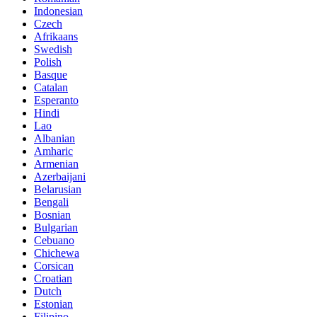
Indonesian
Czech
Afrikaans
Swedish
Polish
Basque
Catalan
Esperanto
Hindi
Lao
Albanian
Amharic
Armenian
Azerbaijani
Belarusian
Bengali
Bosnian
Bulgarian
Cebuano
Chichewa
Corsican
Croatian
Dutch
Estonian
Filipino