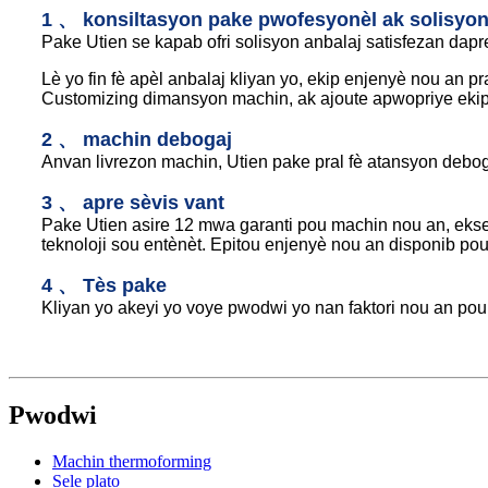
1 、 konsiltasyon pake pwofesyonèl ak solisyo
Pake Utien se kapab ofri solisyon anbalaj satisfezan da
Lè yo fin fè apèl anbalaj kliyan yo, ekip enjenyè nou an
Customizing dimansyon machin, ak ajoute apwopriye ekipm
2 、 machin debogaj
Anvan livrezon machin, Utien pake pral fè atansyon deboga
3 、 apre sèvis vant
Pake Utien asire 12 mwa garanti pou machin nou an, eksep
teknoloji sou entènèt. Epitou enjenyè nou an disponib pou
4 、 Tès pake
Kliyan yo akeyi yo voye pwodwi yo nan faktori nou an pou 
Pwodwi
Machin thermoforming
Sele plato