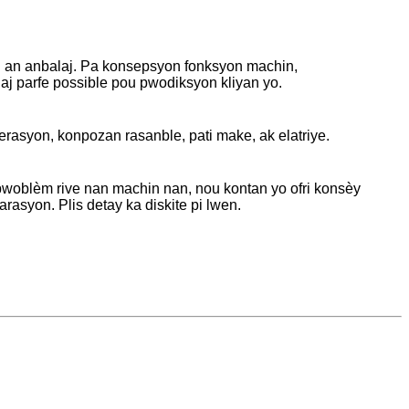
on an anbalaj. Pa konsepsyon fonksyon machin,
j parfe possible pou pwodiksyon kliyan yo.
erasyon, konpozan rasanble, pati make, ak elatriye.
 pwoblèm rive nan machin nan, nou kontan yo ofri konsèy
asyon. Plis detay ka diskite pi lwen.