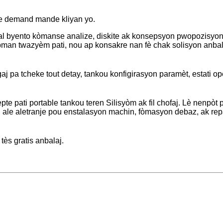
n
pre demand mande kliyan yo.
 pral byento kòmanse analize, diskite ak konsepsyon pwopozisy
an twazyèm pati, nou ap konsakre nan fè chak solisyon anbala
j pa tcheke tout detay, tankou konfigirasyon paramèt, estati op
te pati portable tankou teren Silisyòm ak fil chofaj. Lè nenpòt
 ale aletranje pou enstalasyon machin, fòmasyon debaz, ak repar
tès gratis anbalaj.