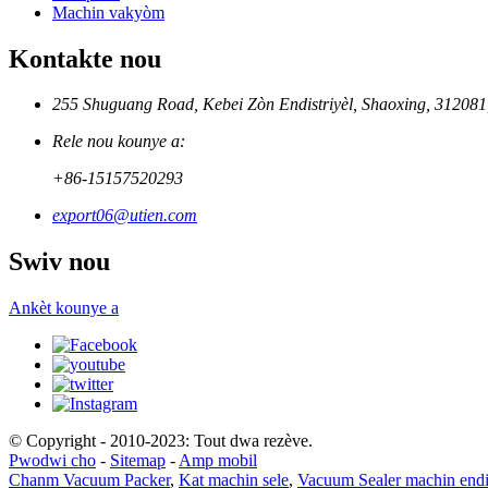
Machin vakyòm
Kontakte nou
255 Shuguang Road, Kebei Zòn Endistriyèl, Shaoxing, 312081
Rele nou kounye a:
+86-15157520293
export06@utien.com
Swiv nou
Ankèt kounye a
© Copyright - 2010-2023: Tout dwa rezève.
Pwodwi cho
-
Sitemap
-
Amp mobil
Chanm Vacuum Packer
,
Kat machin sele
,
Vacuum Sealer machin endis