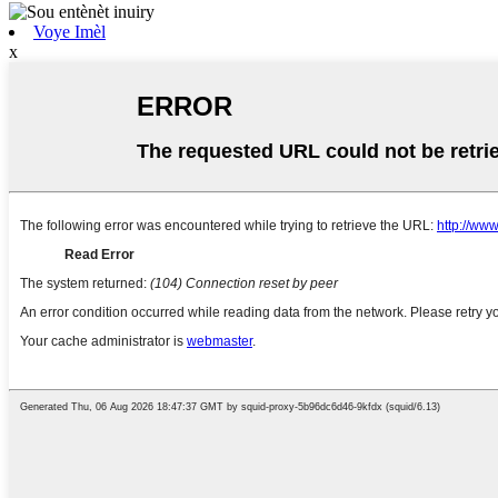
Voye Imèl
x