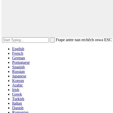
Frape antre nan rechèch oswa ESC
English
French
German
Portuguese
Spanish
Russian
Japanese
Korean
Arabic
Irish
Greek
Turkish
Italian
Danish
Romanian